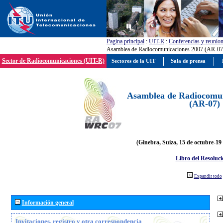
Pagína principal
:
UIT-R
:
Conferencias y reunio
Asamblea de Radiocomunicaciones 2007 (AR-07
Sector de Radiocomunicaciones (UIT-R)
Sectores de la UIT
Sala de prensa
Asamblea de Radiocomun
(AR-07)
(Ginebra, Suiza, 15 de octubre-19
Libro del Resoluci
Expandir todo
Información general
Invitaciones, registro y otra correspondencia