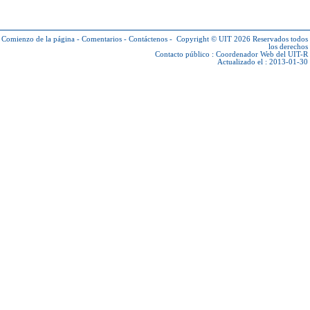
Comienzo de la página
-
Comentarios
-
Contáctenos
-
Copyright © UIT 2026
Reservados todos
los derechos
Contacto público :
Coordenador Web del UIT-R
Actualizado el : 2013-01-30