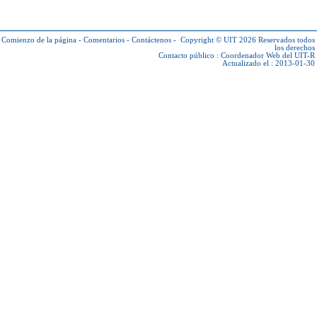
Comienzo de la página
-
Comentarios
-
Contáctenos
-
Copyright © UIT 2026
Reservados todos
los derechos
Contacto público :
Coordenador Web del UIT-R
Actualizado el : 2013-01-30