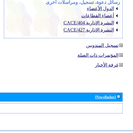
رسائل دعوة، تسجيل، ومراسلات أخرى
الدول الأعضاء
أعضاء القطاعات
النشرة الإدارية CACE/404
النشرة الإدارية CACE/427
تسجيل المندوبين
المؤتمرات ذات الصلة
غرفة الأخبار
[Newsflashes]