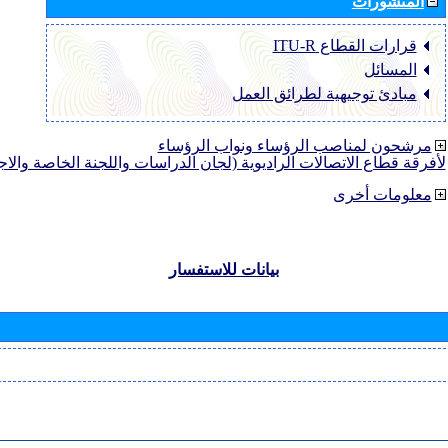
المنشورات
قرارات القطاع ‏ITU-R
المسائل
مبادئ توجيهية لطرائق العمل
مرشحون لمناصب الرؤساء ونواب الرؤساء
لأفرقة قطاع الاتصالات الراديوية (لجان الدراسات واللجنة الخاصة والا
معلومات أخرى
بيانات للاستفسار