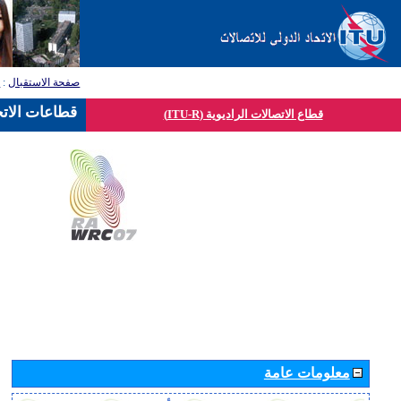
صفحة الاستقبال
:
ق
قطاعات الاتح
قطاع الاتصالات الراديوية (ITU-R)
معلومات عامة