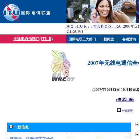
主页
:
ITU-R
； :
大会和会议
; :
RA
: 2007
会(RA-07)
无线电通信部门(ITU-R)
国际电联三大部门
新闻室
各项活动
2007年无线电通信全会(
(2007年10月15日-10月19日
«决议汇编»
全部展开
一般信息
邀请函、注册和其它函件