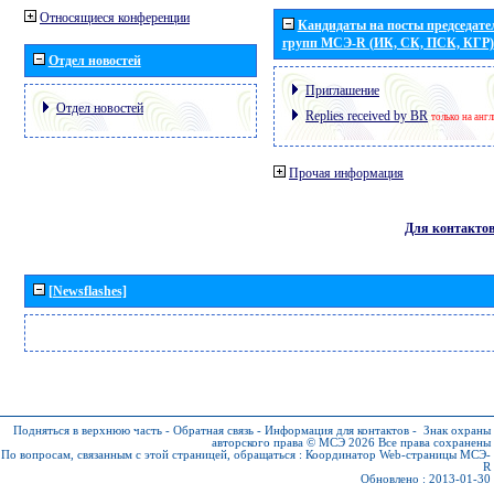
Относящиеся конференции
Кандидаты на посты председател
групп МСЭ-R (ИК, СК, ПСК, КГР)
Отдел новостей
Приглашение
Отдел новостей
Replies received by BR
только на анг
Прочая информация
Для контакто
[Newsflashes]
Подняться в верхнюю часть
-
Обратная связь
-
Информация для контактов
-
Знак охраны
авторского права © МСЭ 2026
Все права сохранены
По вопросам, связанным с этой страницей, обращаться :
Координатор Web-страницы МСЭ-
R
Обновлено : 2013-01-30