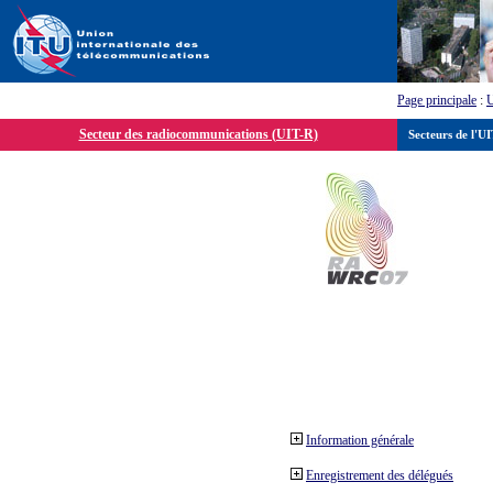
Page principale
:
Secteur des radiocommunications (UIT-R)
Secteurs de l'U
Information générale
Enregistrement des délégués