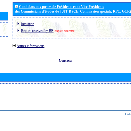
Candidats aux postes de Présidents et de Vice-Présidents
des Commissions d'études de l'UIT-R (CE, Commission spéciale, RPC, GCR)
Invitation
Replies received by BR
Anglais seulement
Autres informations
Contacts
Déb