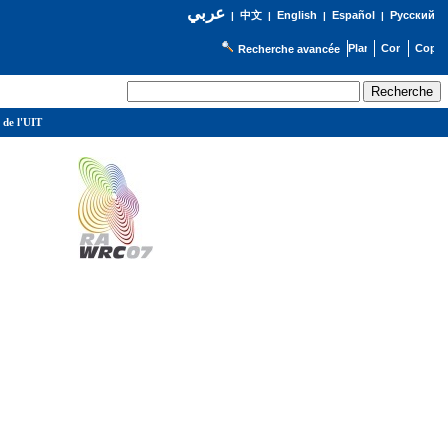
عربي
English
Español
Русский
|
中文
|
|
|
Recherche avancée
 de l'UIT