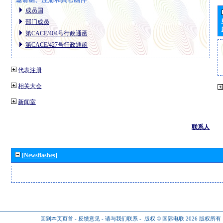
成员国
部门成员
第CACE/404号行政通函
第CACE/427号行政通函
代表注册
相关大会
新闻室
联系人
[Newsflashes]
回到本页页首
-
反馈意见
-
请与我们联系
-
版权 © 国际电联 2026
版权所有