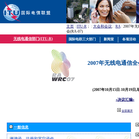
主页
:
ITU-R
； :
大会和会议
; :
RA
: 2007
会(RA-07)
无线电通信部门(ITU-R)
国际电联三大部门
新闻室
各项活动
2007年无线电通信全会(
(2007年10月15日-10月19日
«决议汇编»
全部展开
一般信息
邀请函、注册和其它函件