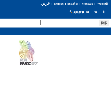
عربي
English
Español
Français
Русский
|
|
|
|
高级搜索