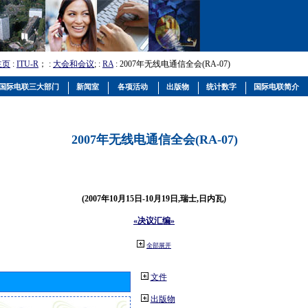
主页
:
ITU-R
； :
大会和会议
; :
RA
: 2007年无线电通信全会(RA-07)
国际电联三大部门
新闻室
各项活动
出版物
统计数字
国际电联简介
2007年无线电通信全会(RA-07)
(2007年10月15日-10月19日,瑞士,日内瓦)
«决议汇编»
全部展开
文件
出版物