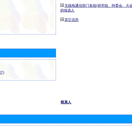
无线电通信部门各组(研究组、特委会、大
的候选人
其它信息
7)
联系人