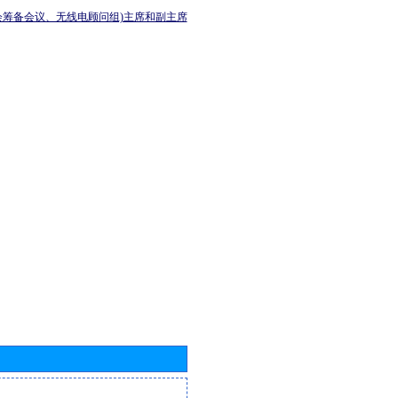
会筹备会议、无线电顾问组)主席和副主席