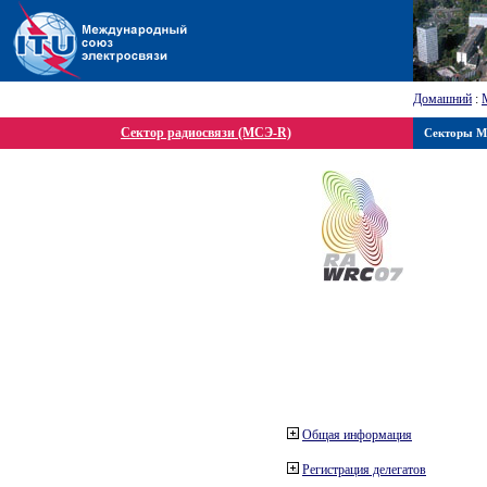
Домашний
:
Сектор радиосвязи (МСЭ-R)
Секторы 
Общая информация
Регистрация делегатов