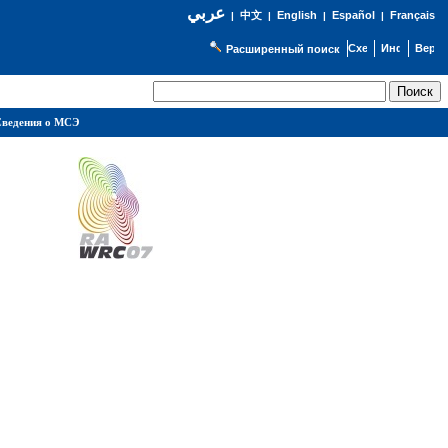
عربي
English
Español
Français
|
中文
|
|
|
Расширенный поиск
ведения о МСЭ