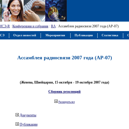
МСЭ-R
:
Конференции и собрания
:
RA
: Ассамблея радиосвязи 2007 года (АР-07)
МСЭ
Отдел новостей
Мероприятия
Публикации
Статистика
С
Ассамблея радиосвязи 2007 года (АР-07)
(Женева, Швейцария, 15 октября - 19 октября 2007 года)
Сборник резолюций
Расширить все
Документы
Публикации