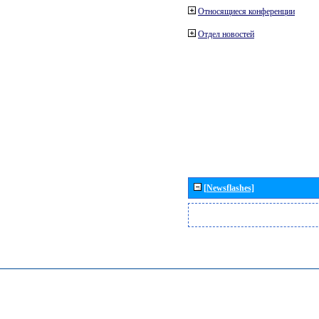
Относящиеся конференции
Отдел новостей
[Newsflashes]