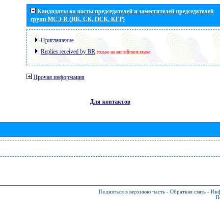
Кандидаты на посты председателей и заместителей председателей
групп МСЭ-R (ИК, СК, ПСК, КГР)
Приглашение
Replies received by BR
только на английском языке
Прочая информация
Для контактов
Подняться в верхнюю часть
-
Обратная связь
-
Инф
П