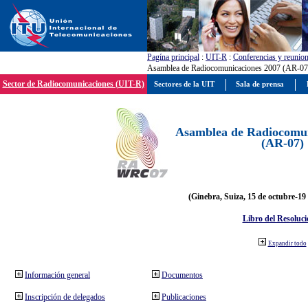
Pagína principal
:
UIT-R
:
Conferencias y reunio
Asamblea de Radiocomunicaciones 2007 (AR-07
Sector de Radiocomunicaciones (UIT-R)
Sectores de la UIT
Sala de prensa
Asamblea de Radiocomun
(AR-07)
(Ginebra, Suiza, 15 de octubre-19
Libro del Resoluci
Expandir todo
Información general
Documentos
Inscripción de delegados
Publicaciones