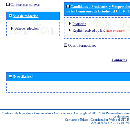
Conferencias conexas
Candidatos a Presidentes y Vicepreside
de las Comisiones de Estudio del UIT R 
Sala de redacción
Invitación
Sala de redacción
Replies received by BR
Inglés solamente
Otras informaciones
Contactos
[Newsflashes]
Comienzo de la página
-
Comentarios
-
Contáctenos
-
Copyright © UIT 2026
Reservados todos
los derechos
Contacto público :
Coordenador Web del UIT-R
Actualizado el : 2013-01-30