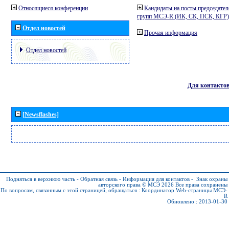
Относящиеся конференции
Кандидаты на посты председател
групп МСЭ-R (ИК, СК, ПСК, КГР)
Отдел новостей
Прочая информация
Отдел новостей
Для контакто
[Newsflashes]
Подняться в верхнюю часть
-
Обратная связь
-
Информация для контактов
-
Знак охраны
авторского права © МСЭ 2026
Все права сохранены
По вопросам, связанным с этой страницей, обращаться :
Координатор Web-страницы МСЭ-
R
Обновлено : 2013-01-30