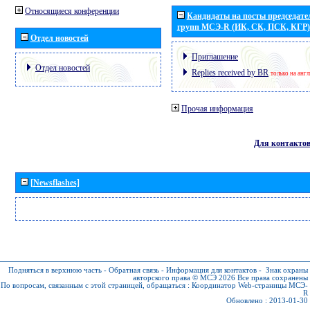
Относящиеся конференции
Кандидаты на посты председател
групп МСЭ-R (ИК, СК, ПСК, КГР)
Отдел новостей
Приглашение
Отдел новостей
Replies received by BR
только на анг
Прочая информация
Для контакто
[Newsflashes]
Подняться в верхнюю часть
-
Обратная связь
-
Информация для контактов
-
Знак охраны
авторского права © МСЭ 2026
Все права сохранены
По вопросам, связанным с этой страницей, обращаться :
Координатор Web-страницы МСЭ-
R
Обновлено : 2013-01-30