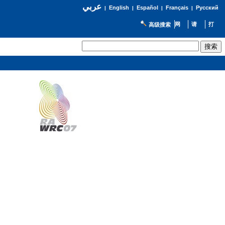
عربي
English
Español
Français
Русский
|
|
|
|
高级搜索