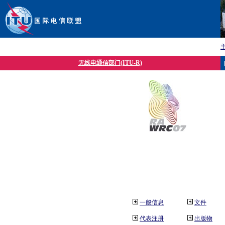
无线电通信部门(ITU-R)
一般信息
文件
代表注册
出版物