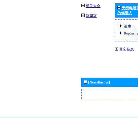
相关大会
无线电通
的候选人
新闻室
请柬
Replies r
其它信息
[Newsflashes]