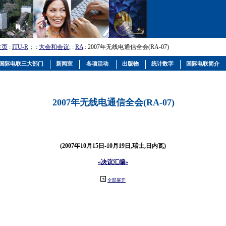
主页
:
ITU-R
； :
大会和会议
; :
RA
: 2007年无线电通信全会(RA-07)
国际电联三大部门
新闻室
各项活动
出版物
统计数字
国际电联简介
2007年无线电通信全会(RA-07)
(2007年10月15日-10月19日,瑞士,日内瓦)
«决议汇编»
全部展开