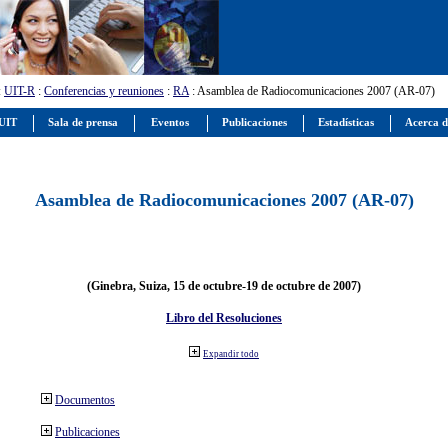
:
UIT-R
:
Conferencias y reuniones
:
RA
: Asamblea de Radiocomunicaciones 2007 (AR-07)
 UIT
Sala de prensa
Eventos
Publicaciones
Estadísticas
Acerca d
Asamblea de Radiocomunicaciones 2007 (AR-07)
(Ginebra, Suiza, 15 de octubre-19 de octubre de 2007)
Libro del Resoluciones
Expandir todo
Documentos
Publicaciones