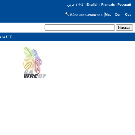
English
Français
Русский
عربي
|
中文
|
|
|
Búsqueda avanzada
e la UIT