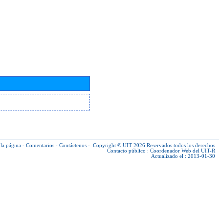
la página
-
Comentarios
-
Contáctenos
-
Copyright © UIT 2026
Reservados todos los derechos
Contacto público :
Coordenador Web del UIT-R
Actualizado el : 2013-01-30