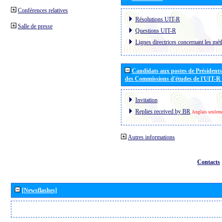
Conférences relatives
Résolutions UIT-R
Salle de presse
Questions UIT-R
Lignes directrices concernant les mét
Candidats aux postes de Présidents 
des Commissions d'études de l'UIT-R
Invitation
Replies received by BR
Anglais seulem
Autres informations
Contacts
[Newsflashes]