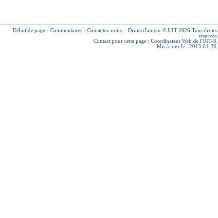
Début de page
-
Commentaires
-
Contactez-nous
-
Droits d'auteur © UIT 2026
Tous droits
réservés
Contact pour cette page :
Coordinateur Web de l'UIT-R
Mis à jour le : 2013-01-30