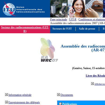
Page principale
:
UIT-R
:
Conférences et réunion
Assemblée des radiocommunications 2007 (AR-
Secteur des radiocommunications (UIT-
Secteurs de l'UIT
Salle de presse
E
R)
Assemblée des radiocom
(AR-07
(Genève, Suisse, 15 octobre
Livre des Résol
Afficher to
Information générale
Documents
Enregistrement des délégués
Publications