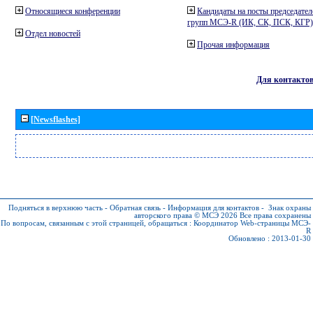
Относящиеся конференции
Кандидаты на посты председател
групп МСЭ-R (ИК, СК, ПСК, КГР)
Отдел новостей
Прочая информация
Для контакто
[Newsflashes]
Подняться в верхнюю часть
-
Обратная связь
-
Информация для контактов
-
Знак охраны
авторского права © МСЭ 2026
Все права сохранены
По вопросам, связанным с этой страницей, обращаться :
Координатор Web-страницы МСЭ-
R
Обновлено : 2013-01-30