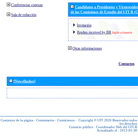
Conferencias conexas
Candidatos a Presidentes y Vicepreside
de las Comisiones de Estudio del UIT R 
Sala de redacción
Invitación
Replies received by BR
Inglés solamente
Otras informaciones
Contactos
[Newsflashes]
Comienzo de la página
-
Comentarios
-
Contáctenos
-
Copyright © UIT 2026
Reservados todos
los derechos
Contacto público :
Coordenador Web del UIT-R
Actualizado el : 2013-01-30