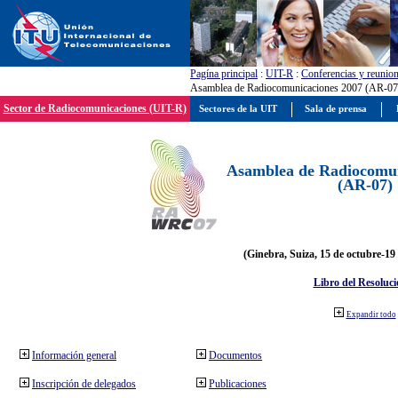
Pagína principal
:
UIT-R
:
Conferencias y reunio
Asamblea de Radiocomunicaciones 2007 (AR-07
Sector de Radiocomunicaciones (UIT-R)
Sectores de la UIT
Sala de prensa
Asamblea de Radiocomun
(AR-07)
(Ginebra, Suiza, 15 de octubre-19
Libro del Resoluci
Expandir todo
Información general
Documentos
Inscripción de delegados
Publicaciones