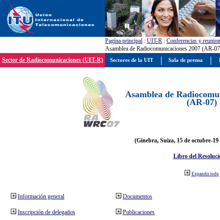
Pagína principal
:
UIT-R
:
Conferencias y reunio
Asamblea de Radiocomunicaciones 2007 (AR-07
Sector de Radiocomunicaciones (UIT-R)
Sectores de la UIT
Sala de prensa
Asamblea de Radiocomun
(AR-07)
(Ginebra, Suiza, 15 de octubre-19
Libro del Resoluci
Expandir todo
Información general
Documentos
Inscripción de delegados
Publicaciones