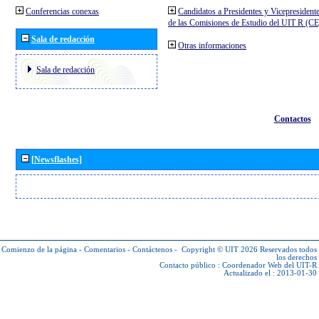
Conferencias conexas
Candidatos a Presidentes y Vicepresident
de las Comisiones de Estudio del UIT R (C
Sala de redacción
Otras informaciones
Sala de redacción
Contactos
[Newsflashes]
Comienzo de la página
-
Comentarios
-
Contáctenos
-
Copyright © UIT 2026
Reservados todos
los derechos
Contacto público :
Coordenador Web del UIT-R
Actualizado el : 2013-01-30