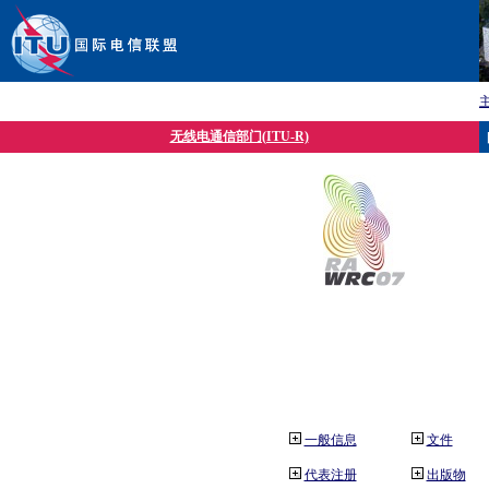
无线电通信部门(ITU-R)
一般信息
文件
代表注册
出版物