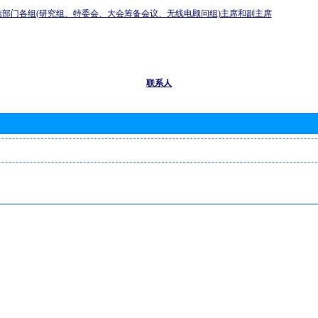
信部门各组(研究组、特委会、大会筹备会议、无线电顾问组)主席和副主席
联系人