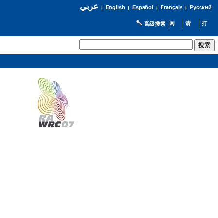
عربي
English
Español
Français
Русский
|
|
|
|
高级搜索