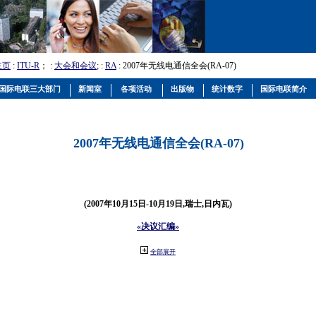
主页
:
ITU-R
； :
大会和会议
; :
RA
: 2007年无线电通信全会(RA-07)
国际电联三大部门
新闻室
各项活动
出版物
统计数字
国际电联简介
2007年无线电通信全会(RA-07)
(2007年10月15日-10月19日,瑞士,日内瓦)
«决议汇编»
全部展开