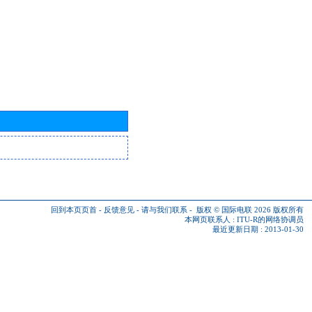
回到本页页首
-
反馈意见
-
请与我们联系
-
版权 © 国际电联 2026
版权所有
本网页联系人 :
ITU-R的网络协调员
最近更新日期 : 2013-01-30