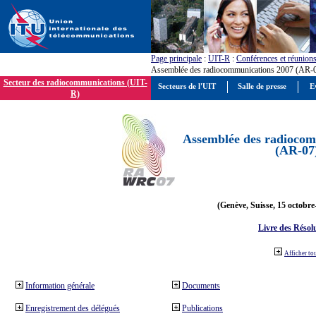
Page principale
:
UIT-R
:
Conférences et réunion
Assemblée des radiocommunications 2007 (AR-
Secteur des radiocommunications (UIT-
Secteurs de l'UIT
Salle de presse
E
R)
Assemblée des radiocom
(AR-07
(Genève, Suisse, 15 octobre
Livre des Résol
Afficher to
Information générale
Documents
Enregistrement des délégués
Publications