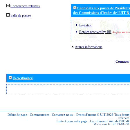
Conférences relatives
Candidats aux postes de Présidents 
des Commissions d'études de l'UIT-R
Salle de presse
Invitation
Replies received by BR
Anglais seulem
Autres informations
Contacts
[Newsflashes]
Début de page
-
Commentaires
-
Contactez-nous
-
Droits d'auteur © UIT 2026
Tous droits
réservés
Contact pour cette page :
Coordinateur Web de l'UIT-R
Mis à jour le : 2013-01-30