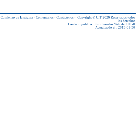
Comienzo de la página
-
Comentarios
-
Contáctenos
-
Copyright © UIT 2026
Reservados todos
los derechos
Contacto público :
Coordenador Web del UIT-R
Actualizado el : 2013-01-30