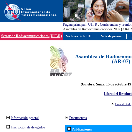
Pagína principal
:
UIT-R
:
Conferencias y reunio
Asamblea de Radiocomunicaciones 2007 (AR-07
Sector de Radiocomunicaciones (UIT-R)
Sectores de la UIT
Sala de prensa
Asamblea de Radiocomun
(AR-07)
(Ginebra, Suiza, 15 de octubre-19
Libro del Resoluci
Expandir todo
Información general
Documentos
Inscripción de delegados
Publicaciones