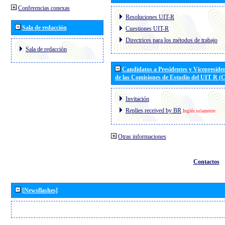
Conferencias conexas
Resoluciones UIT-R
Sala de redacción
Cuestiones UIT-R
Directrices para los métodos de trabajo
Sala de redacción
Candidatos a Presidentes y Vicepreside
de las Comisiones de Estudio del UIT R 
Invitación
Replies received by BR
Inglés solamente
Otras informaciones
Contactos
[Newsflashes]