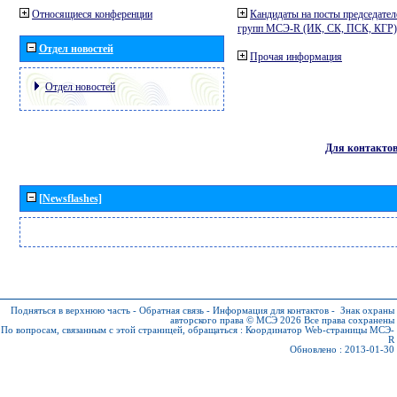
Относящиеся конференции
Кандидаты на посты председател
групп МСЭ-R (ИК, СК, ПСК, КГР)
Отдел новостей
Прочая информация
Отдел новостей
Для контакто
[Newsflashes]
Подняться в верхнюю часть
-
Обратная связь
-
Информация для контактов
-
Знак охраны
авторского права © МСЭ 2026
Все права сохранены
По вопросам, связанным с этой страницей, обращаться :
Координатор Web-страницы МСЭ-
R
Обновлено : 2013-01-30