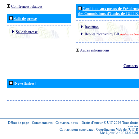
Conférences relatives
Candidats aux postes de Présidents 
des Commissions d'études de l'UIT-R
Salle de presse
Invitation
Salle de presse
Replies received by BR
Anglais seulem
Autres informations
Contacts
[Newsflashes]
Début de page
-
Commentaires
-
Contactez-nous
-
Droits d'auteur © UIT 2026
Tous droits
réservés
Contact pour cette page :
Coordinateur Web de l'UIT-R
Mis à jour le : 2013-01-30