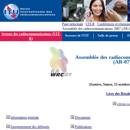
Page principale
:
UIT-R
:
Conférences et réunion
Assemblée des radiocommunications 2007 (AR-
Secteur des radiocommunications (UIT-
Secteurs de l'UIT
Salle de presse
E
R)
Assemblée des radiocom
(AR-07
(Genève, Suisse, 15 octobre
Livre des Résol
Afficher to
Information générale
Documents
Enregistrement des délégués
Publications