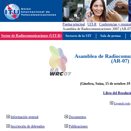
Pagína principal
:
UIT-R
:
Conferencias y reunio
Asamblea de Radiocomunicaciones 2007 (AR-07
Sector de Radiocomunicaciones (UIT-R)
Sectores de la UIT
Sala de prensa
Asamblea de Radiocomun
(AR-07)
(Ginebra, Suiza, 15 de octubre-19
Libro del Resoluci
Expandir todo
Información general
Documentos
Inscripción de delegados
Publicaciones