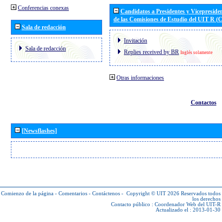
Conferencias conexas
Candidatos a Presidentes y Vicepreside
de las Comisiones de Estudio del UIT R 
Sala de redacción
Invitación
Sala de redacción
Replies received by BR
Inglés solamente
Otras informaciones
Contactos
[Newsflashes]
Comienzo de la página
-
Comentarios
-
Contáctenos
-
Copyright © UIT 2026
Reservados todos
los derechos
Contacto público :
Coordenador Web del UIT-R
Actualizado el : 2013-01-30