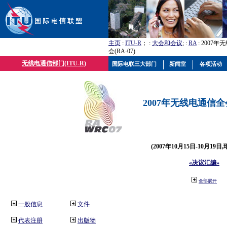
主页
:
ITU-R
； :
大会和会议
; :
RA
: 2007
会(RA-07)
无线电通信部门(ITU-R)
国际电联三大部门
新闻室
各项活动
2007年无线电通信全会(
(2007年10月15日-10月19日
«决议汇编»
全部展开
一般信息
文件
代表注册
出版物