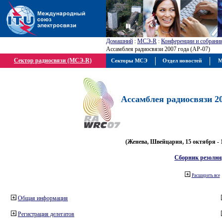
Домашний
:
МСЭ-R
:
Конференции и собрани
Ассамблея радиосвязи 2007 года (АР-07)
Сектор радиосвязи (МСЭ-R)
Секторы МСЭ
Отдел новостей
М
Ассамблея радиосвязи 20
(Женева, Швейцария, 15 октября - 
Сборник резолю
Расширить все
Общая информация
Регистрация делегатов