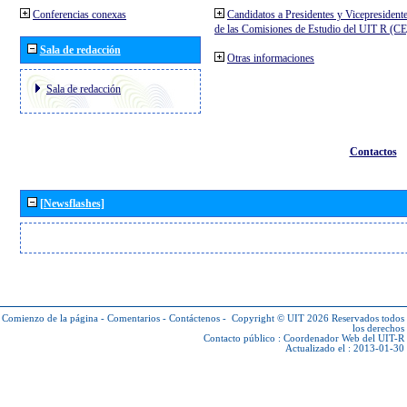
Conferencias conexas
Candidatos a Presidentes y Vicepresident
de las Comisiones de Estudio del UIT R (C
Sala de redacción
Otras informaciones
Sala de redacción
Contactos
[Newsflashes]
Comienzo de la página
-
Comentarios
-
Contáctenos
-
Copyright © UIT 2026
Reservados todos
los derechos
Contacto público :
Coordenador Web del UIT-R
Actualizado el : 2013-01-30