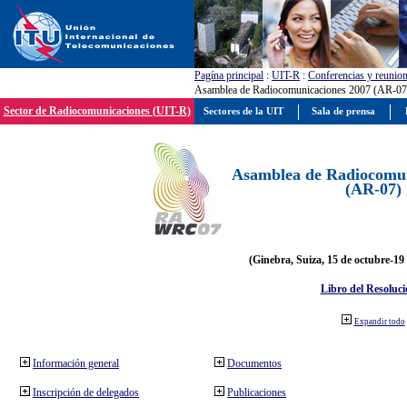
Pagína principal
:
UIT-R
:
Conferencias y reunio
Asamblea de Radiocomunicaciones 2007 (AR-07
Sector de Radiocomunicaciones (UIT-R)
Sectores de la UIT
Sala de prensa
Asamblea de Radiocomun
(AR-07)
(Ginebra, Suiza, 15 de octubre-19
Libro del Resoluci
Expandir todo
Información general
Documentos
Inscripción de delegados
Publicaciones