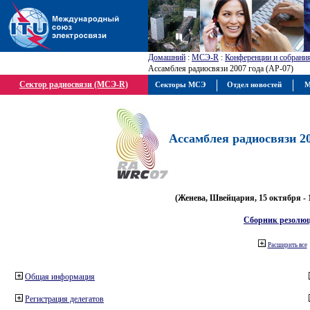
Домашний
:
МСЭ-R
:
Конференции и собрани
Ассамблея радиосвязи 2007 года (АР-07)
Сектор радиосвязи (МСЭ-R)
Секторы МСЭ
Отдел новостей
М
Ассамблея радиосвязи 20
(Женева, Швейцария, 15 октября - 
Сборник резолю
Расширить все
Общая информация
Регистрация делегатов