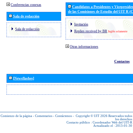
Conferencias conexas
Candidatos a Presidentes y Vicepreside
de las Comisiones de Estudio del UIT R 
Sala de redacción
Invitación
Sala de redacción
Replies received by BR
Inglés solamente
Otras informaciones
Contactos
[Newsflashes]
Comienzo de la página
-
Comentarios
-
Contáctenos
-
Copyright © UIT 2026
Reservados todos
los derechos
Contacto público :
Coordenador Web del UIT-R
Actualizado el : 2013-01-30