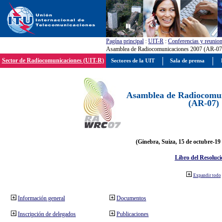
Pagína principal
:
UIT-R
:
Conferencias y reunio
Asamblea de Radiocomunicaciones 2007 (AR-07
Sector de Radiocomunicaciones (UIT-R)
Sectores de la UIT
Sala de prensa
Asamblea de Radiocomun
(AR-07)
(Ginebra, Suiza, 15 de octubre-19
Libro del Resoluci
Expandir todo
Información general
Documentos
Inscripción de delegados
Publicaciones