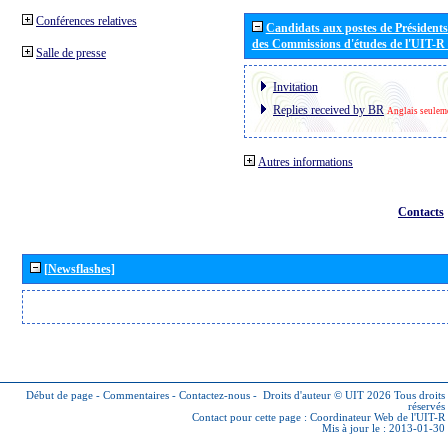
Conférences relatives
Candidats aux postes de Présidents 
des Commissions d'études de l'UIT-R
Salle de presse
Invitation
Replies received by BR
Anglais seulem
Autres informations
Contacts
[Newsflashes]
Début de page
-
Commentaires
-
Contactez-nous
-
Droits d'auteur © UIT 2026
Tous droits
réservés
Contact pour cette page :
Coordinateur Web de l'UIT-R
Mis à jour le : 2013-01-30