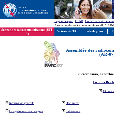
Page principale
:
UIT-R
:
Conférences et réunion
Assemblée des radiocommunications 2007 (AR-
Secteur des radiocommunications (UIT-
Secteurs de l'UIT
Salle de presse
E
R)
Assemblée des radiocom
(AR-07
(Genève, Suisse, 15 octobre
Livre des Résol
Afficher to
Information générale
Documents
Enregistrement des délégués
Publications