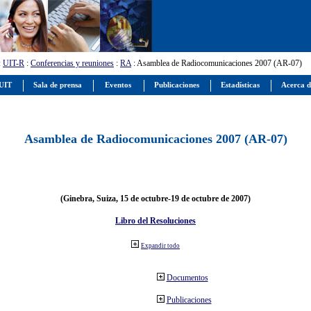
:
UIT-R
:
Conferencias y reuniones
:
RA
: Asamblea de Radiocomunicaciones 2007 (AR-07)
 UIT
Sala de prensa
Eventos
Publicaciones
Estadísticas
Acerca d
Asamblea de Radiocomunicaciones 2007 (AR-07)
(Ginebra, Suiza, 15 de octubre-19 de octubre de 2007)
Libro del Resoluciones
Expandir todo
Documentos
Publicaciones