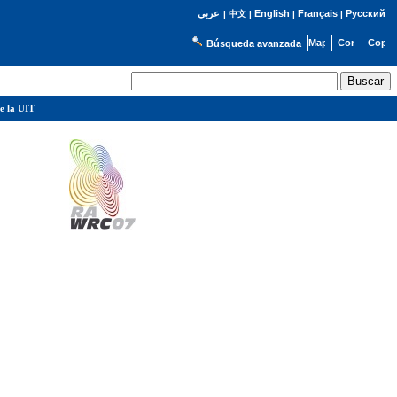
English
Français
Русский
عربي
|
中文
|
|
|
Búsqueda avanzada
e la UIT