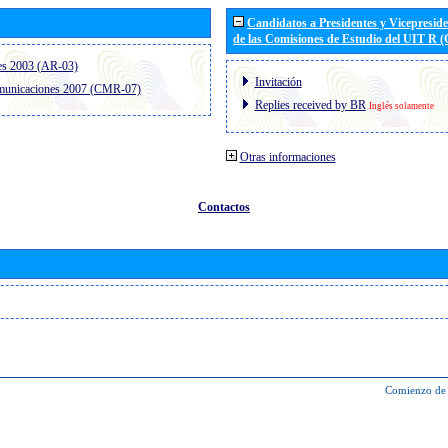
Candidatos a Presidentes y Vicepresid
de las Comisiones de Estudio del UIT R 
es 2003 (AR-03)
Invitación
omunicaciones 2007 (CMR-07)
Replies received by BR
Inglés solamente
Otras informaciones
Contactos
Comienzo de 