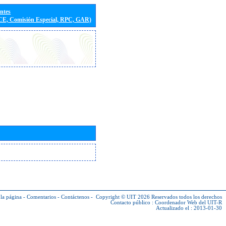
entes
(CE, Comisión Especial, RPC, GAR)
la página
-
Comentarios
-
Contáctenos
-
Copyright © UIT 2026
Reservados todos los derechos
Contacto público :
Coordenador Web del UIT-R
Actualizado el : 2013-01-30