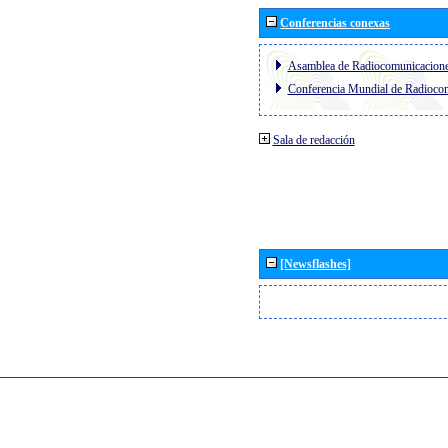
Conferencias conexas
Asamblea de Radiocomunicacion
Conferencia Mundial de Radioc
Sala de redacción
[Newsflashes]