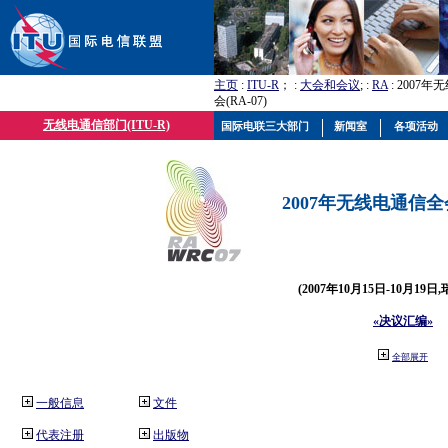
主页
:
ITU-R
； :
大会和会议
; :
RA
: 2007
会(RA-07)
无线电通信部门(ITU-R)
国际电联三大部门
新闻室
各项活动
2007年无线电通信全会(
(2007年10月15日-10月19日
«决议汇编»
全部展开
一般信息
文件
代表注册
出版物