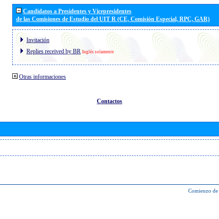
Candidatos a Presidentes y Vicepresidentes
de las Comisiones de Estudio del UIT R (CE, Comisión Especial, RPC, GAR)
Invitación
Replies received by BR
Inglés solamente
Otras informaciones
Contactos
Comienzo de 