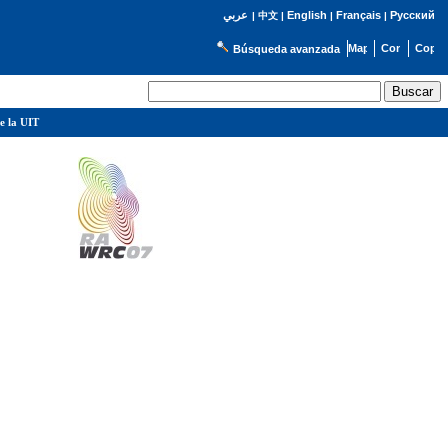
English
Français
Русский
عربي
|
中文
|
|
|
Búsqueda avanzada
e la UIT