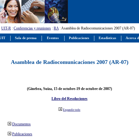
:
UIT-R
:
Conferencias y reuniones
:
RA
: Asamblea de Radiocomunicaciones 2007 (AR-07)
 UIT
Sala de prensa
Eventos
Publicaciones
Estadísticas
Acerca d
Asamblea de Radiocomunicaciones 2007 (AR-07)
(Ginebra, Suiza, 15 de octubre-19 de octubre de 2007)
Libro del Resoluciones
Expandir todo
Documentos
Publicaciones