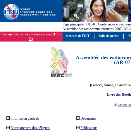
Page principale
:
UIT-R
:
Conférences et réunion
Assemblée des radiocommunications 2007 (AR-
Secteur des radiocommunications (UIT-
Secteurs de l'UIT
Salle de presse
E
R)
Assemblée des radiocom
(AR-07
(Genève, Suisse, 15 octobre
Livre des Résol
Afficher to
Information générale
Documents
Enregistrement des délégués
Publications