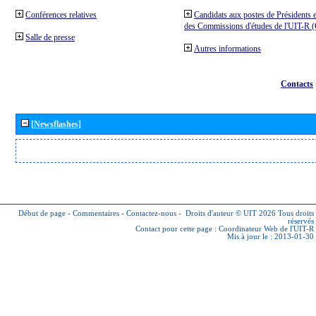
Conférences relatives
Candidats aux postes de Présidents e
des Commissions d'études de l'UIT-R
Salle de presse
Autres informations
Contacts
[Newsflashes]
Début de page
-
Commentaires
-
Contactez-nous
-
Droits d'auteur © UIT 2026
Tous droits
réservés
Contact pour cette page :
Coordinateur Web de l'UIT-R
Mis à jour le : 2013-01-30