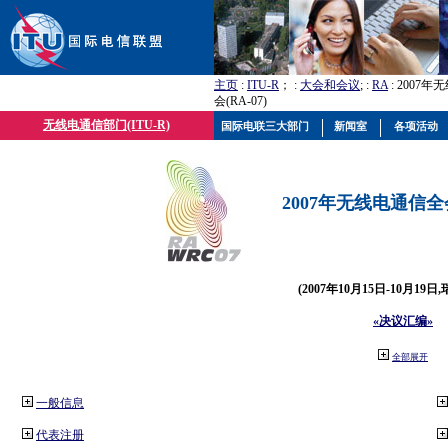
主页
:
ITU-R
； :
大会和会议
; :
RA
: 2007
会(RA-07)
无线电通信部门(ITU-R)
国际电联三大部门
新闻室
各项活动
2007年无线电通信全会(
(2007年10月15日-10月19日
«决议汇编»
全部展开
一般信息
代表注册