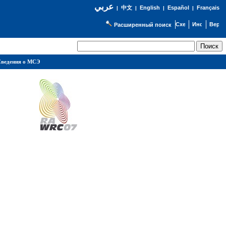
عربي
English
Español
Français
|
中文
|
|
|
Расширенный поиск
ведения о МСЭ