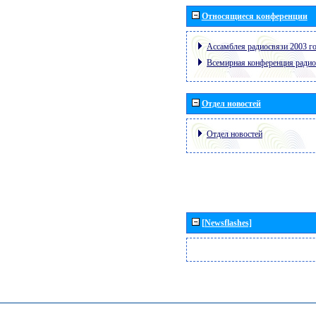
Относящиеся конференции
Ассамблея радиосвязи 2003 го
Всемирная конференция радио
Отдел новостей
Отдел новостей
[Newsflashes]