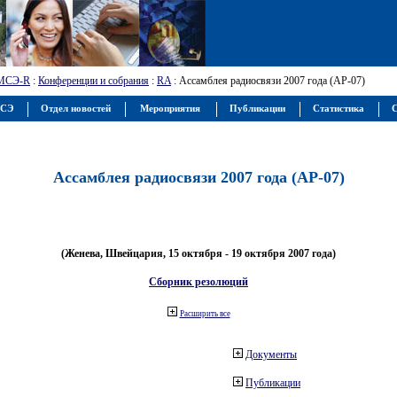
МСЭ-R
:
Конференции и собрания
:
RA
: Ассамблея радиосвязи 2007 года (АР-07)
МСЭ
Отдел новостей
Мероприятия
Публикации
Статистика
С
Ассамблея радиосвязи 2007 года (АР-07)
(Женева, Швейцария, 15 октября - 19 октября 2007 года)
Сборник резолюций
Расширить все
Документы
Публикации