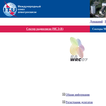
Домашний
:
Сектор радиосвязи (МСЭ-R)
Секторы 
Общая информация
Регистрация делегатов