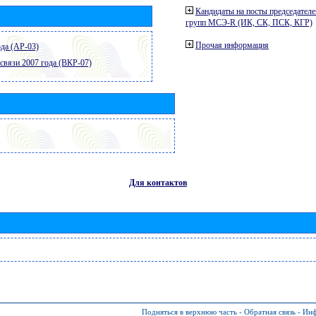
Кандидаты на посты председателе
групп МСЭ-R (ИК, СК, ПСК, КГР)
Прочая информация
да (АР-03)
связи 2007 года (ВКР-07)
Для контактов
Подняться в верхнюю часть
-
Обратная связь
-
Инф