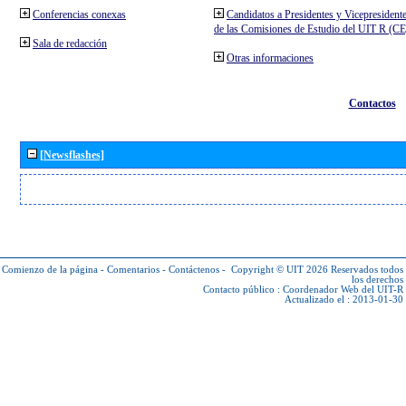
Conferencias conexas
Candidatos a Presidentes y Vicepresident
de las Comisiones de Estudio del UIT R (C
Sala de redacción
Otras informaciones
Contactos
[Newsflashes]
Comienzo de la página
-
Comentarios
-
Contáctenos
-
Copyright © UIT 2026
Reservados todos
los derechos
Contacto público :
Coordenador Web del UIT-R
Actualizado el : 2013-01-30