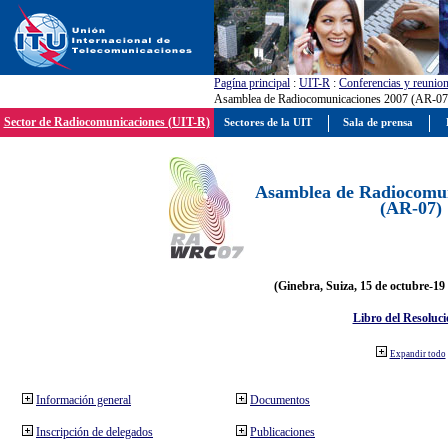
Pagína principal
:
UIT-R
:
Conferencias y reunio
Asamblea de Radiocomunicaciones 2007 (AR-07
Sector de Radiocomunicaciones (UIT-R)
Sectores de la UIT
Sala de prensa
Asamblea de Radiocomun
(AR-07)
(Ginebra, Suiza, 15 de octubre-19
Libro del Resoluci
Expandir todo
Información general
Documentos
Inscripción de delegados
Publicaciones