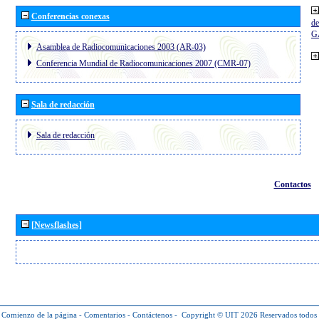
Conferencias conexas
de
G
Asamblea de Radiocomunicaciones 2003 (AR-03)
Conferencia Mundial de Radiocomunicaciones 2007 (CMR-07)
Sala de redacción
Sala de redacción
Contactos
[Newsflashes]
Comienzo de la página
-
Comentarios
-
Contáctenos
-
Copyright © UIT 2026
Reservados todos