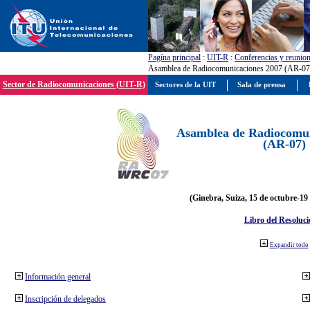
Pagína principal
:
UIT-R
:
Conferencias y reunio
Asamblea de Radiocomunicaciones 2007 (AR-07
Sector de Radiocomunicaciones (UIT-R)
Sectores de la UIT
Sala de prensa
Asamblea de Radiocomun
(AR-07)
(Ginebra, Suiza, 15 de octubre-19
Libro del Resoluci
Expandir todo
Información general
Inscripción de delegados