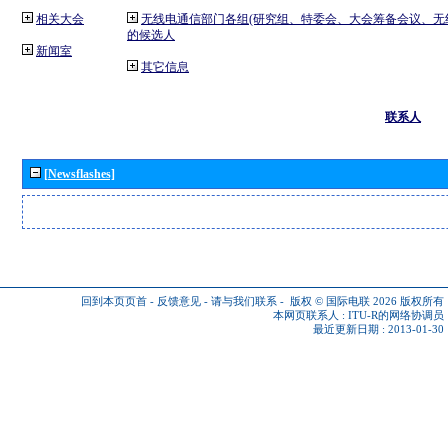
相关大会
无线电通信部门各组(研究组、特委会、大会筹备会议、无
的候选人
新闻室
其它信息
联系人
[Newsflashes]
回到本页页首
-
反馈意见
-
请与我们联系
-
版权 © 国际电联 2026
版权所有
本网页联系人 :
ITU-R的网络协调员
最近更新日期 : 2013-01-30