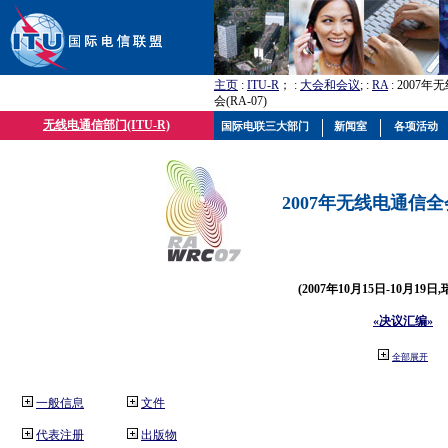
主页
:
ITU-R
； :
大会和会议
; :
RA
: 2007
会(RA-07)
无线电通信部门(ITU-R)
国际电联三大部门
新闻室
各项活动
2007年无线电通信全会(
(2007年10月15日-10月19日
«决议汇编»
全部展开
一般信息
文件
代表注册
出版物