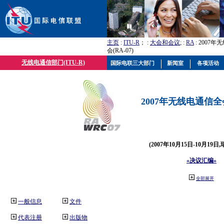
主页
:
ITU-R
； :
大会和会议
; :
RA
: 2007
会(RA-07)
无线电通信部门(ITU-R)
国际电联三大部门
新闻室
各项活动
2007年无线电通信全会(
(2007年10月15日-10月19日
«决议汇编»
全部展开
一般信息
文件
代表注册
出版物