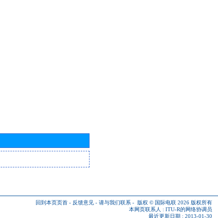
回到本页页首
-
反馈意见
-
请与我们联系
-
版权 © 国际电联 2026
版权所有
本网页联系人 :
ITU-R的网络协调员
最近更新日期 : 2013-01-30