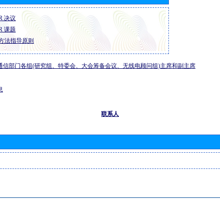
-R 决议
-R 课题
方法指导原则
通信部门各组(研究组、特委会、大会筹备会议、无线电顾问组)主席和副主席
息
联系人