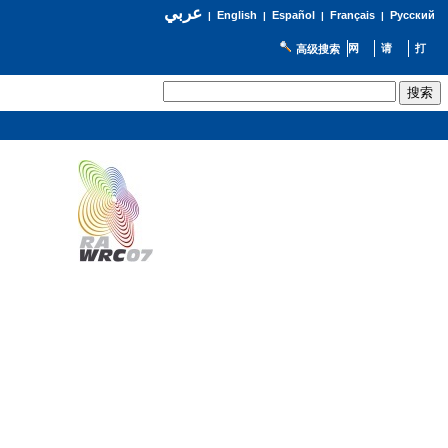
عربي
English
Español
Français
Русский
|
|
|
|
高级搜索