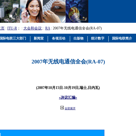
主页
:
ITU-R
； :
大会和会议
; :
RA
: 2007年无线电通信全会(RA-07)
国际电联三大部门
新闻室
各项活动
出版物
统计数字
国际电联简介
2007年无线电通信全会(RA-07)
(2007年10月15日-10月19日,瑞士,日内瓦)
«决议汇编»
全部展开
物