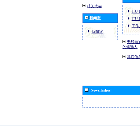
相关大会
ITU
新闻室
ITU
工作
新闻室
无线电
的候选人
其它信
[Newsflashes]