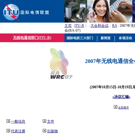
主页
:
ITU-R
； :
大会和会议
; :
RA
: 2007
会(RA-07)
无线电通信部门(ITU-R)
国际电联三大部门
新闻室
各项活动
2007年无线电通信全会(
(2007年10月15日-10月19日
«决议汇编»
全部展开
一般信息
文件
代表注册
出版物