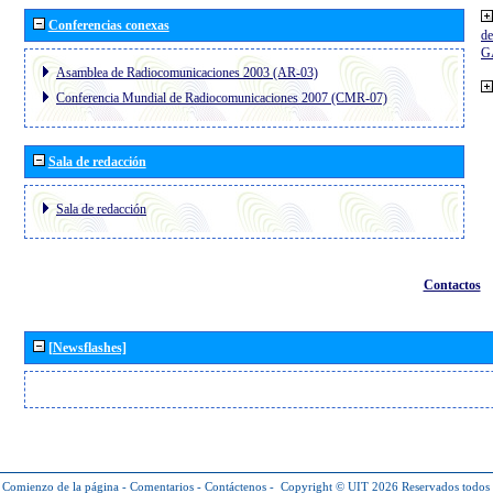
Conferencias conexas
de
G
Asamblea de Radiocomunicaciones 2003 (AR-03)
Conferencia Mundial de Radiocomunicaciones 2007 (CMR-07)
Sala de redacción
Sala de redacción
Contactos
[Newsflashes]
Comienzo de la página
-
Comentarios
-
Contáctenos
-
Copyright © UIT 2026
Reservados todos