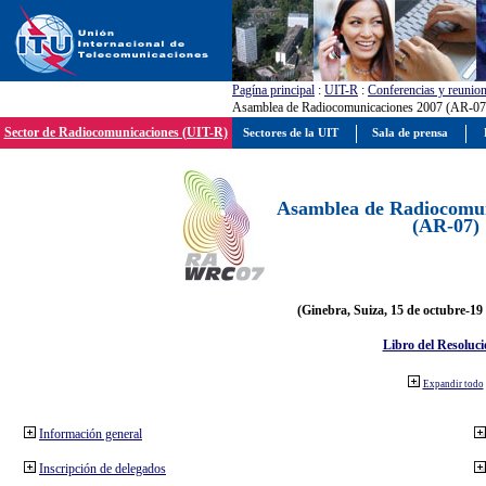
Pagína principal
:
UIT-R
:
Conferencias y reunio
Asamblea de Radiocomunicaciones 2007 (AR-07
Sector de Radiocomunicaciones (UIT-R)
Sectores de la UIT
Sala de prensa
Asamblea de Radiocomun
(AR-07)
(Ginebra, Suiza, 15 de octubre-19
Libro del Resoluci
Expandir todo
Información general
Inscripción de delegados