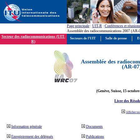
Page principale
:
UIT-R
:
Conférences et réunion
Assemblée des radiocommunications 2007 (AR-
Secteur des radiocommunications (UIT-
Secteurs de l'UIT
Salle de presse
E
R)
Assemblée des radiocom
(AR-07
(Genève, Suisse, 15 octobre
Livre des Résol
Afficher to
Information générale
Documents
Enregistrement des délégués
Publications