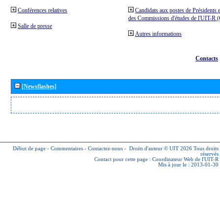
Conférences relatives
Candidats aux postes de Présidents e
des Commissions d'études de l'UIT-R
Salle de presse
Autres informations
Contacts
[Newsflashes]
Début de page
-
Commentaires
-
Contactez-nous
-
Droits d'auteur © UIT 2026
Tous droits
réservés
Contact pour cette page :
Coordinateur Web de l'UIT-R
Mis à jour le : 2013-01-30