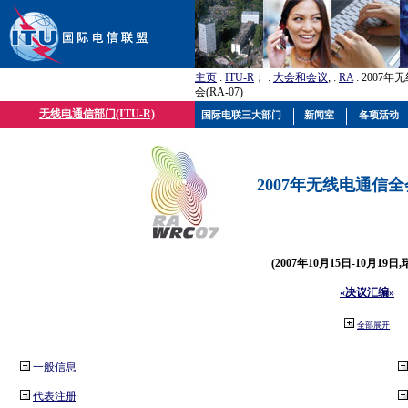
主页
:
ITU-R
； :
大会和会议
; :
RA
: 2007
会(RA-07)
无线电通信部门(ITU-R)
国际电联三大部门
新闻室
各项活动
2007年无线电通信全会(
(2007年10月15日-10月19日
«决议汇编»
全部展开
一般信息
代表注册