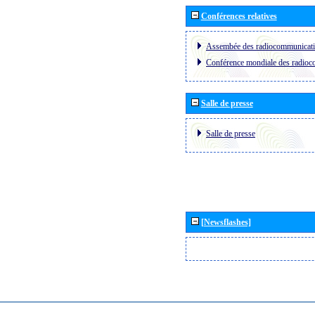
Conférences relatives
Assembée des radiocommunicat
Conférence mondiale des radio
Salle de presse
Salle de presse
[Newsflashes]