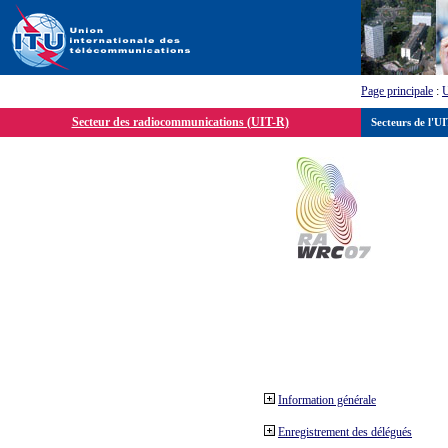
Page principale
:
Secteur des radiocommunications (UIT-R)
Secteurs de l'U
Information générale
Enregistrement des délégués