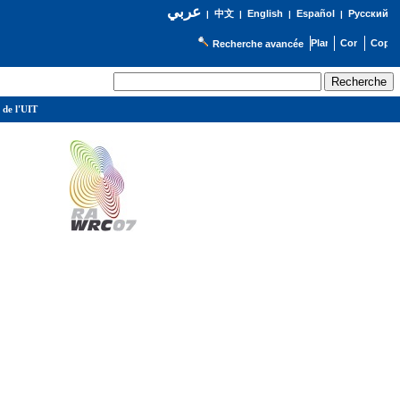
عربي
English
Español
Русский
|
中文
|
|
|
Recherche avancée
 de l'UIT