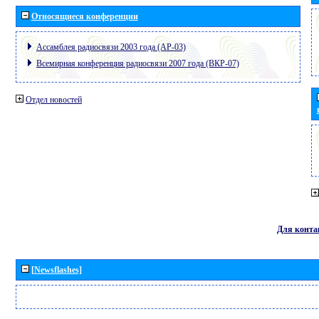
Относящиеся конференции
Ассамблея радиосвязи 2003 года (АР-03)
Всемирная конференция радиосвязи 2007 года (ВКР-07)
Отдел новостей
Для конта
[Newsflashes]