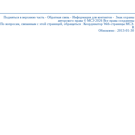
Подняться в верхнюю часть
-
Обратная связь
-
Информация для контактов
-
Знак охраны
авторского права © МСЭ 2026
Все права сохранены
По вопросам, связанным с этой страницей, обращаться :
Координатор Web-страницы МСЭ-
R
Обновлено : 2013-01-30