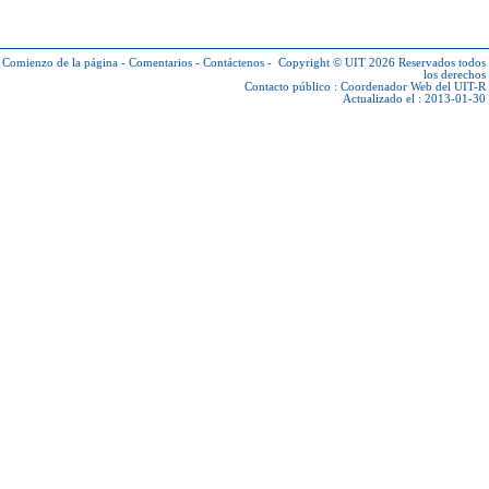
Comienzo de la página
-
Comentarios
-
Contáctenos
-
Copyright © UIT 2026
Reservados todos
los derechos
Contacto público :
Coordenador Web del UIT-R
Actualizado el : 2013-01-30