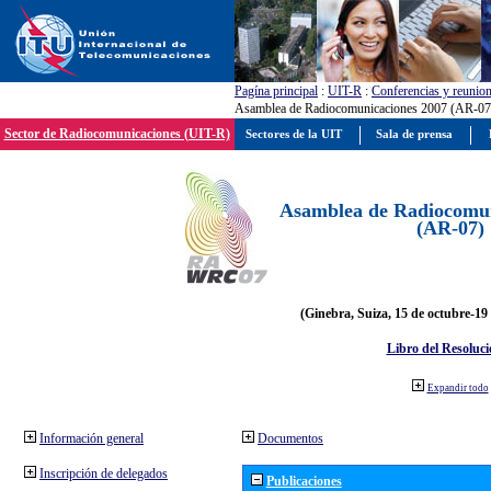
Pagína principal
:
UIT-R
:
Conferencias y reunio
Asamblea de Radiocomunicaciones 2007 (AR-07
Sector de Radiocomunicaciones (UIT-R)
Sectores de la UIT
Sala de prensa
Asamblea de Radiocomun
(AR-07)
(Ginebra, Suiza, 15 de octubre-19
Libro del Resoluci
Expandir todo
Información general
Documentos
Inscripción de delegados
Publicaciones