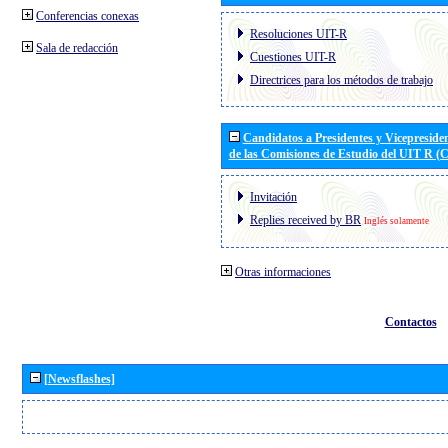
Conferencias conexas
Resoluciones UIT-R
Sala de redacción
Cuestiones UIT-R
Directrices para los métodos de trabajo
Candidatos a Presidentes y Vicepreside
de las Comisiones de Estudio del UIT R 
Invitación
Replies received by BR
Inglés solamente
Otras informaciones
Contactos
[Newsflashes]