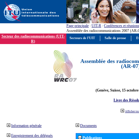
Page principale
:
UIT-R
:
Conférences et réunion
Assemblée des radiocommunications 2007 (AR-
Secteur des radiocommunications (UIT-
Secteurs de l'UIT
Salle de presse
E
R)
Assemblée des radiocom
(AR-07
(Genève, Suisse, 15 octobre
Livre des Résol
Afficher to
Information générale
Documents
Enregistrement des délégués
Publications