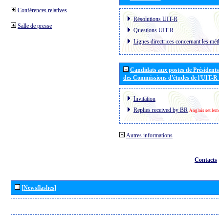
Conférences relatives
Résolutions UIT-R
Salle de presse
Questions UIT-R
Lignes directrices concernant les mét
Candidats aux postes de Présidents 
des Commissions d'études de l'UIT-R
Invitation
Replies received by BR
Anglais seulem
Autres informations
Contacts
[Newsflashes]