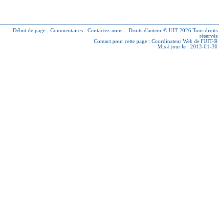
Début de page
-
Commentaires
-
Contactez-nous
-
Droits d'auteur © UIT 2026
Tous droits
réservés
Contact pour cette page :
Coordinateur Web de l'UIT-R
Mis à jour le : 2013-01-30