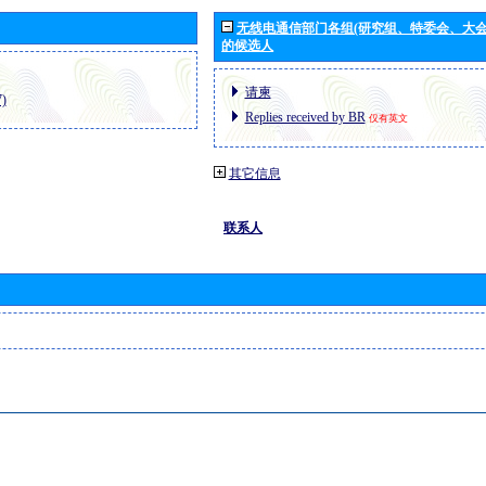
无线电通信部门各组(研究组、特委会、大
的候选人
请柬
)
Replies received by BR
仅有英文
其它信息
联系人