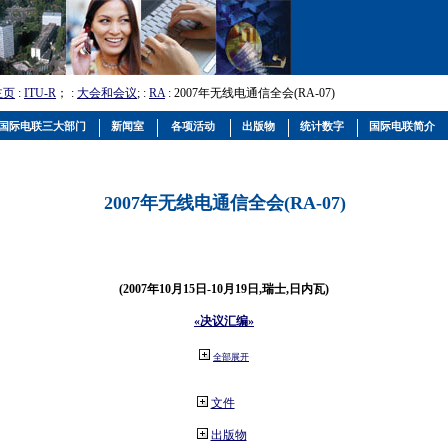
主页
:
ITU-R
； :
大会和会议
; :
RA
: 2007年无线电通信全会(RA-07)
国际电联三大部门
新闻室
各项活动
出版物
统计数字
国际电联简介
2007年无线电通信全会(RA-07)
(2007年10月15日-10月19日,瑞士,日内瓦)
«决议汇编»
全部展开
文件
出版物