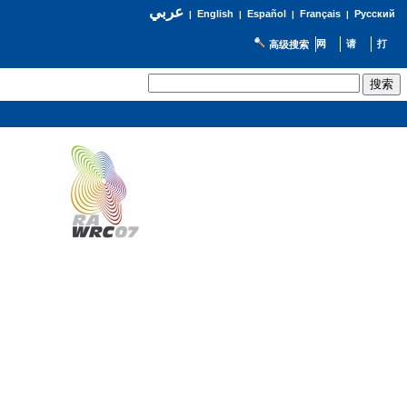
عربي
English
Español
Français
Русский
|
|
|
|
高级搜索